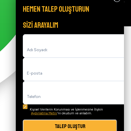
HEMEN TALEP OLUŞTURUN
SİZİ ARAYALIM
Adı Soyadı:
E-posta
Telefon
Kişisel Verilerin Korunması ve İşlenmesine İlişkin
Aydınlatma Metni
'ni okudum ve anladım.
TALEP OLUŞTUR