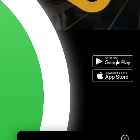
Let’s Kulüp
Keşfet
Let’s Kariyer
Fatih Şimşek Kimdir?
Sıkça Sorulan Sorular
Aydınlatma Metni