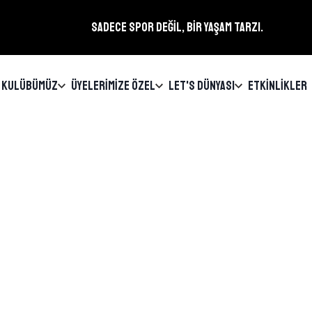
SADECE SPOR DEĞİL, BİR YAŞAM TARZI.
KULÜBÜMÜZ
ÜYELERİMİZE ÖZEL
LET'S DÜNYASI
ETKİNLİKLER
Let’s KARİYER
Ana sayfa
›
Kulübümüz
›
LET’S KARİYER