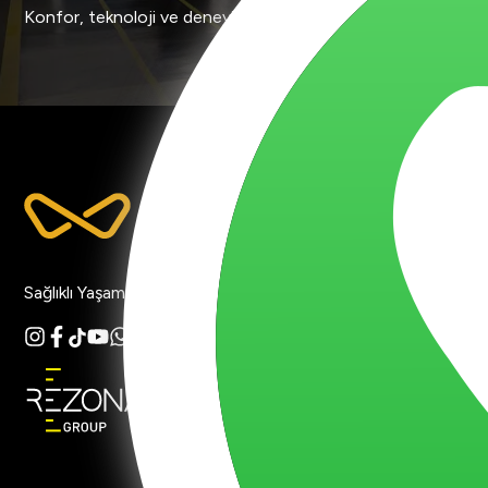
Konfor, teknoloji ve deneyim tek çatı altında.
Kü
62
in
Sağlıklı Yaşamın Adresi
+9