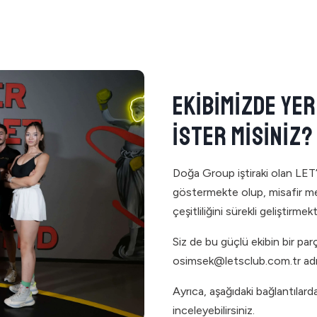
EKİBİMİZDE YE
İSTER MİSİNİZ?
Doğa Group iştiraki olan LET
göstermekte olup, misafir me
çeşitliliğini sürekli geliştirmekt
Siz de bu güçlü ekibin bir par
osimsek@letsclub.com.tr
adr
Ayrıca, aşağıdaki bağlantılarda
inceleyebilirsiniz.