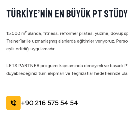
TÜRKİYE’NİN EN BÜYÜK PT STÜD
15.000 m² alanda, fitness, reformer pilates, yüzme, dövüş spor
Trainer’lar ile uzmanlaşmış alanlarda eğitimler veriyoruz. Per
eşlik edildiği uygulamadır.
LETS PARTNER programı kapsamında deneyimli ve başarılı PT’l
duyabileceğiniz tüm ekipman ve teçhizatlar hedeflerinize ula
+90 216 575 54 54