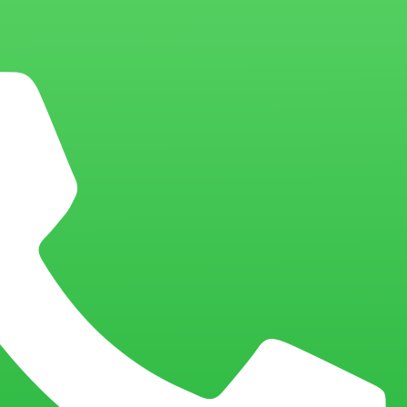
çükbakkalköy Mh. Şerifali Cad. No:
/64 – Ataşehir İSTANBUL
fo@letsclub.com.tr
0 216 575 54 54