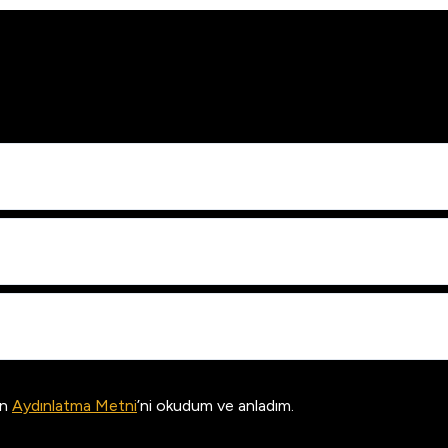
in
Aydınlatma Metni
’ni okudum ve anladım.